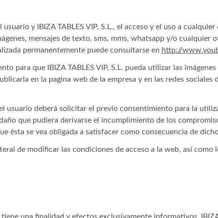
 usuario y IBIZA TABLES VIP, S.L., el acceso y el uso a cualquier 
mágenes, mensajes de texto, sms, mms, whatsapp y/o cualquier otr
tualizada permanentemente puede consultarse en
http://www.youb
nto para que IBIZA TABLES VIP, S.L. pueda utilizar las imágenes 
publicarla en la pagina web de la empresa y en las redes social
l usuario deberá solicitar el previo consentimiento para la util
r daño que pudiera derivarse el incumplimiento de los compromiso
ue ésta se vea obligada a satisfacer como consecuencia de dich
teral de modificar las condiciones de acceso a la web, así como l
 tiene una finalidad y efectos exclusivamente informativos. IBIZ