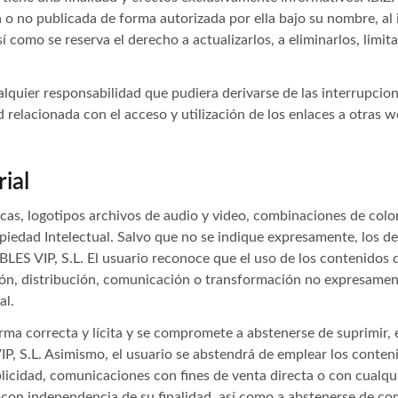
 o no publicada de forma autorizada por ella bajo su nombre, al i
sí como se reserva el derecho a actualizarlos, a eliminarlos, limi
alquier responsabilidad que pudiera derivarse de las interrupcion
 relacionada con el acceso y utilización de los enlaces a otras w
ial
as, logotipos archivos de audio y video, combinaciones de color
piedad Intelectual. Salvo que no se indique expresamente, los d
LES VIP, S.L. El usuario reconoce que el uso de los contenidos q
ión, distribución, comunicación o transformación no expresamen
al.
forma correcta y lícita y se compromete a abstenerse de suprimir,
P, S.L. Asimismo, el usuario se abstendrá de emplear los conteni
blicidad, comunicaciones con fines de venta directa o con cualqui
s con independencia de su finalidad, así como a abstenerse de co