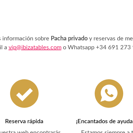
s información sobre
Pacha privado
y reservas de me
l a
vip@ibizatables.com
o Whatsapp
+34 691 273
Reserva rápida
¡Encantados de ayuda
uestra web encontrarás
Estamos siempre a 