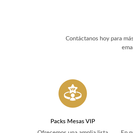
Contáctanos hoy para má
emai
Packs Mesas VIP
Ofrecemos una amplia lista
En n