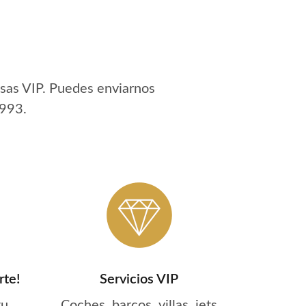
sas VIP. Puedes enviarnos
 993
.
rte!
Servicios VIP
tu
Coches, barcos, villas, jets