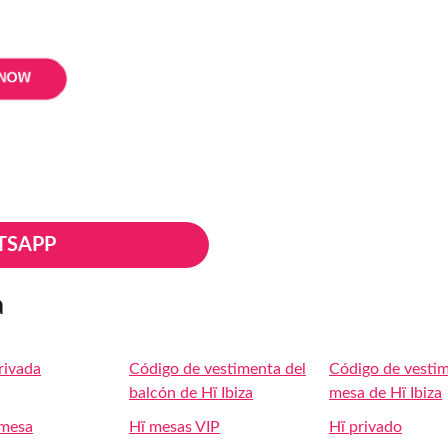
TSAPP
a
rivada
Código de vestimenta del
Código de vesti
balcón de Hï Ibiza
mesa de Hï Ibiza
 mesa
Hï mesas VIP
Hï privado