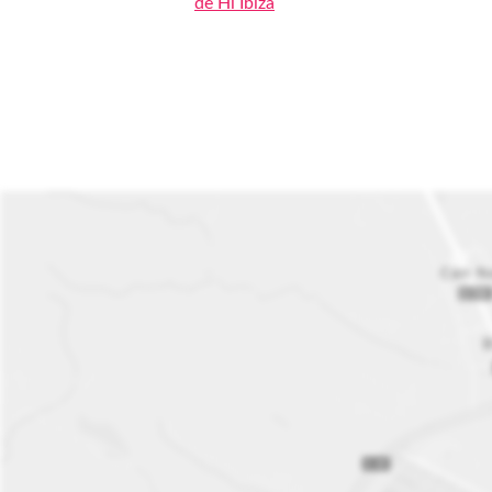
de Hï Ibiza