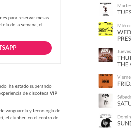
Marte
TUES
ones para reservar mesas
l día de la semana, el
Miérco
WED
PRE
TSAPP
Jueves
THUR
THE 
Vierne
FRID
ndo, ha estado superando
 experiencia de discoteca
VIP
Sábad
SATU
de vanguardia y tecnología de
Domin
ti, el clubber, en el centro de
SUND