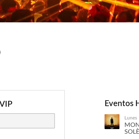
p
Eventos H
 VIP
Lunes
MOND
SOL