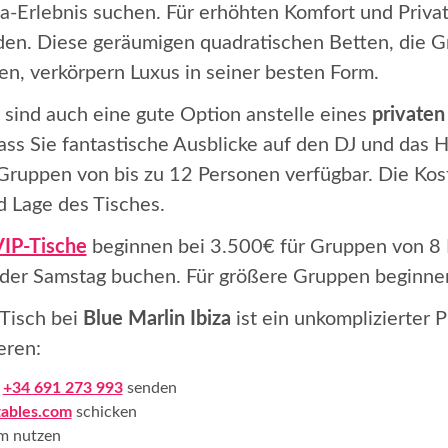
iza-Erlebnis suchen. Für erhöhten Komfort und Priva
iden. Diese geräumigen quadratischen Betten, die G
n, verkörpern Luxus in seiner besten Form.
sind auch eine gute Option anstelle eines
privaten
, dass Sie fantastische Ausblicke auf den DJ und das
 Gruppen von bis zu 12 Personen verfügbar. Die Kost
 Lage des Tisches.
VIP-Tische
beginnen bei 3.500€ für Gruppen von 8 
oder Samstag buchen. Für größere Gruppen beginnen
Tisch bei
Blue Marlin Ibiza
ist ein unkomplizierter 
eren:
n
+34 691 273 993
senden
tables.com
schicken
m nutzen