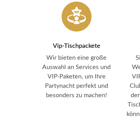
Vip-Tischpackete
Wir bieten eine große
S
Auswahl an Services und
We
VIP-Paketen, um Ihre
VI
Partynacht perfekt und
Clu
besonders zu machen!
den
Tisc
könne