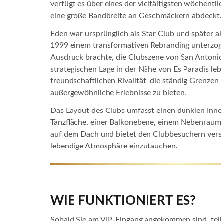
verfügt es über eines der vielfältigsten wöchentl
eine große Bandbreite an Geschmäckern abdeckt
Eden war ursprünglich als Star Club und später 
1999 einem transformativen Rebranding unterzog
Ausdruck brachte, die Clubszene von San Antonio
strategischen Lage in der Nähe von Es Paradis leb
freundschaftlichen Rivalität, die ständig Grenzen
außergewöhnliche Erlebnisse zu bieten.
Das Layout des Clubs umfasst einen dunklen Inn
Tanzfläche, einer Balkonebene, einem Nebenrau
auf dem Dach und bietet den Clubbesuchern vers
lebendige Atmosphäre einzutauchen.
WIE FUNKTIONIERT ES?
Sobald Sie am VIP-Eingang angekommen sind, tei