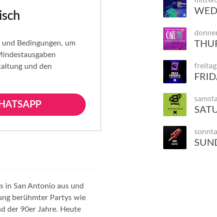
mittw
WEDN
isch
donner
en und Bedingungen, um
THUR
e Mindestausgaben
freitag
taltung und den
FRID
samst
HATSAPP
SATU
sonnt
SUND
bs in San Antonio aus und
gung berühmter Partys wie
d der 90er Jahre. Heute