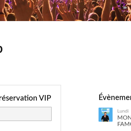
p
Évènemen
 réservation VIP
Lundi
MOND
FAM