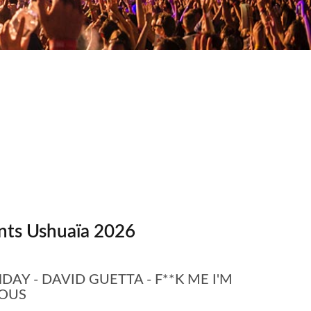
ts Ushuaïa 2026
AY - DAVID GUETTA - F**K ME I'M
OUS