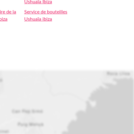
Ushuaïa Ibiza
re de la
Service de bouteilles
biza
Ushuaïa ibiza