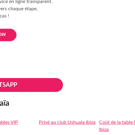
vice en ligne transparent.
vers chaque étape,
cas !
TSAPP
aïa
ables VIP
Privé au club Ushuaïa Ibiza
Coût de la table
Ibiza