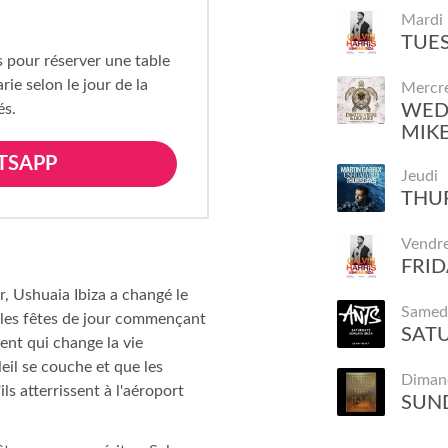
Mardi
TUES
s pour réserver une table
ie selon le jour de la
Mercr
és.
WEDN
MIK
TSAPP
Jeudi
THUR
Vendre
FRID
r, Ushuaia Ibiza a changé le
Samed
r les fêtes de jour commençant
SATU
ent qui change la vie
leil se couche et que les
Diman
ls atterrissent à l'aéroport
SUND