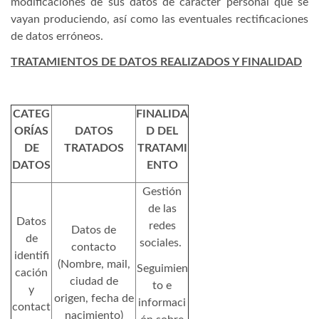
modificaciones de sus datos de carácter personal que se
vayan produciendo, así como las eventuales rectificaciones
de datos erróneos.
TRATAMIENTOS DE DATOS REALIZADOS Y FINALIDAD
CATEG
FINALIDA
ORÍAS
DATOS
D DEL
DE
TRATADOS
TRATAMI
DATOS
ENTO
Gestión
de las
Datos
redes
Datos de
de
sociales.
contacto
identifi
(Nombre, mail,
Seguimien
cación
ciudad de
to e
y
origen, fecha de
informaci
contact
nacimiento)