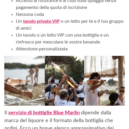
Accesso al ristorante e al club sulla spiaggia senza
pagamento della quota di iscrizione
Nessuna coda
Un
tavolo privato VIP
o un letto per te e il tuo gruppo
di amici
Un tavolo o un letto VIP con una bottiglia e un
rinfresco per mescolare le vostre bevande
Attenzione personalizzata
Il
servizio di bottiglie Blue Marlin
dipende dalla
marca del liquore e il formato della bottiglia che
ordini. Ecco un breve elenco approssimativo dei