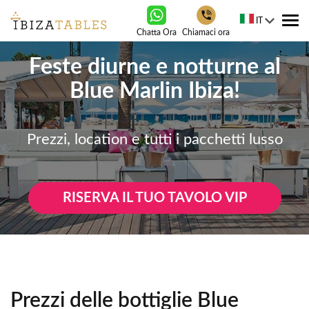
IT
Tog
Chatta Ora
Chiamaci ora
nav
Feste diurne e notturne al
Blue Marlin Ibiza!
Prezzi, location e tutti i pacchetti lusso
RISERVA IL TUO TAVOLO VIP
Prezzi delle bottiglie Blue